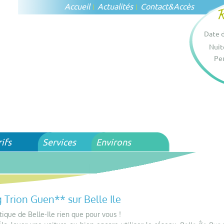
Accueil
Actualités
Contact
&
Accès
Date d
Nuit
Per
rifs
Services
Environs
 Trion Guen** sur Belle Ile
ique de Belle-Ile rien que pour vous !