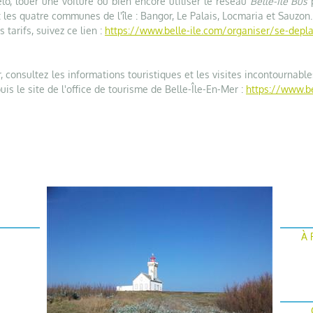
vélo, louer une voiture ou bien encore utiliser le réseau
Belle-Île Bus
et les quatre communes de l'île : Bangor, Le Palais, Locmaria et Sauzon.
 tarifs, suivez ce lien :
https://www.belle-ile.com/organiser/se-depla
r, consultez les informations touristiques et les visites incontournabl
is le site de l'office de tourisme de Belle-Île-En-Mer :
https://www.be
À 