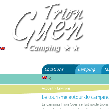
Locations
Camping
Ta
Accueil
>
Environs
Le tourisme autour du camping
Le camping Trion Guen se fait guide tourist