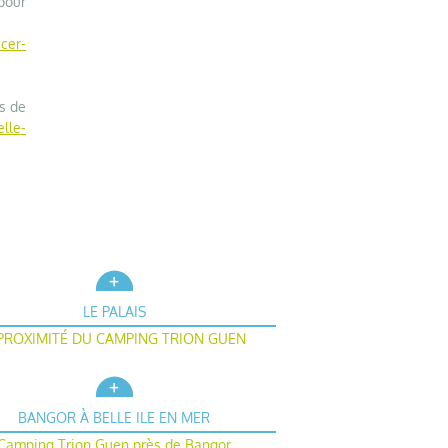
pour
cer-
es de
lle-
LE PALAIS
PROXIMITÉ DU CAMPING TRION GUEN
BANGOR À BELLE ILE EN MER
Camping Trion Guen près de Bangor