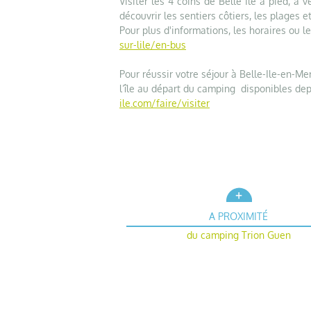
Visiter les 4 coins de Belle Ile à pied, à 
découvrir les sentiers côtiers, les plages 
Pour plus d'informations, les horaires ou les
sur-lile/en-bus
Pour réussir votre séjour à Belle-Ile-en-Me
l’île au départ du camping disponibles depu
ile.com/faire/visiter
A PROXIMITÉ
du camping Trion Guen