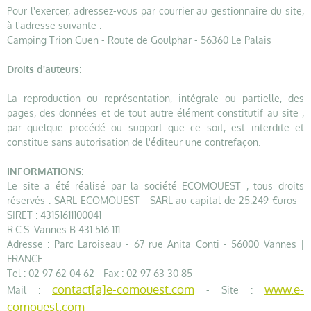
Pour l'exercer, adressez-vous par courrier au gestionnaire du site,
à l'adresse suivante :
Camping Trion Guen - Route de Goulphar - 56360 Le Palais
Droits d'auteurs
:
La reproduction ou représentation, intégrale ou partielle, des
pages, des données et de tout autre élément constitutif au site ,
par quelque procédé ou support que ce soit, est interdite et
constitue sans autorisation de l'éditeur une contrefaçon.
INFORMATIONS
:
Le site a été réalisé par la société ECOMOUEST , tous droits
réservés : SARL ECOMOUEST - SARL au capital de 25.249 €uros -
SIRET : 43151611100041
R.C.S. Vannes B 431 516 111
Adresse : Parc Laroiseau - 67 rue Anita Conti - 56000 Vannes |
FRANCE
Tel : 02 97 62 04 62 - Fax : 02 97 63 30 85
contact[a]e-comouest.com
www.e-
Mail :
- Site :
comouest.com