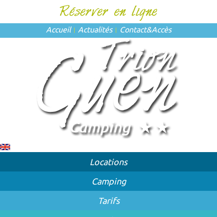
Accueil
Actualités
Contact
&
Accès
Locations
Camping
Tarifs