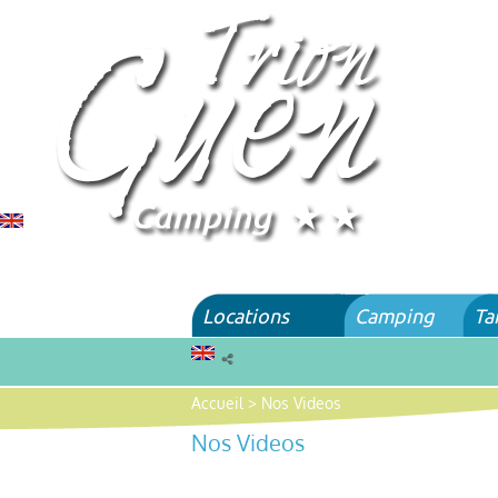
Locations
Camping
Ta
Accueil
>
Nos Videos
Nos Videos