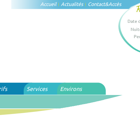
Accueil
Actualités
Contact
&
Accès
Date d
Nuit
Per
rifs
Services
Environs