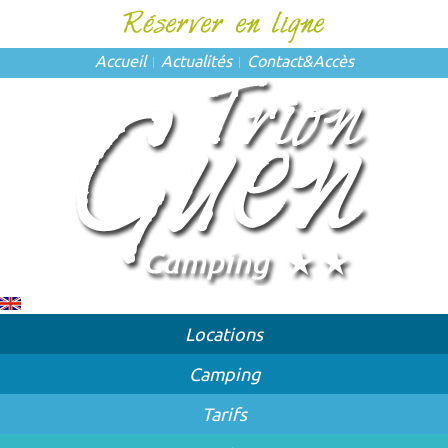
Accueil
Actualités
Contact
&
Accès
Locations
Camping
Tarifs