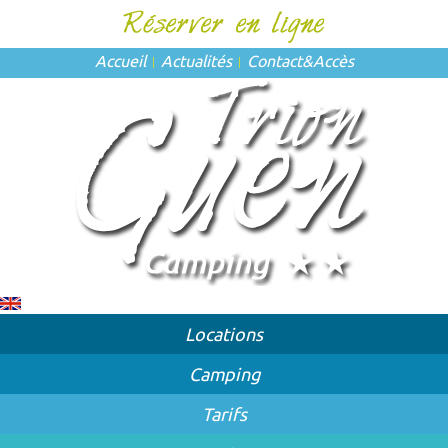
Accueil
Actualités
Contact
&
Accès
Locations
Camping
Tarifs