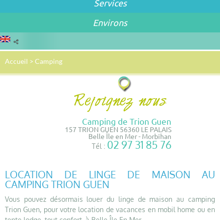
Services
Environs
Accueil
>
Camping
Camping de Trion Guen
157 TRION GUEN 56360 LE PALAIS
Belle Île en Mer - Morbihan
02 97 31 85 76
Tél :
LOCATION DE LINGE DE MAISON AU
CAMPING TRION GUEN
Vous pouvez désormais louer du linge de maison au camping
Trion Guen, pour votre location de vacances en mobil home ou en
tente lodge, tout confort, à Belle Île En Mer.