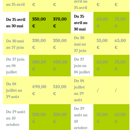
avril au
au 25 avril
€
€
€
€
25 avril
Du 25
350,00
370,00
65,00
75,00
Du 25 avril
avril au
au 30 mai
€
€
€
€
30 mai
Du 30
330,00
350,00
55,00
65,00
Du 30 mai
mai au
au 27 juin
€
€
€
€
27 juin
Du 27 juin
Du 27
380,00
400,00
65,00
75,00
au 04
juin au
€
€
€
€
juillet
04 juillet
Du 04
Du 04
490,00
510,00
juillet
/
/
juillet au
€
€
au 29
29 août
août
Du 29
Du 29 août
330,00
350,00
55,00
65,00
août au
au 10
€
€
10
€
€
octobre
octobre