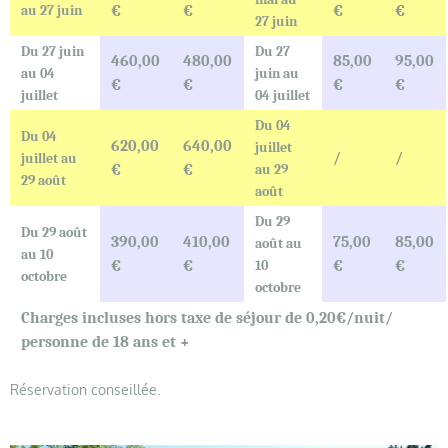
au 27 juin
€
€
€
€
27 juin
Du 27 juin
Du 27
460,00
480,00
85,00
95,00
au 04
juin au
€
€
€
€
juillet
04 juillet
Du 04
Du 04
620,00
640,00
juillet
/
/
juillet au
€
€
au 29
29 août
août
Du 29
Du 29 août
390,00
410,00
75,00
85,00
août au
au 10
€
€
10
€
€
octobre
octobre
Charges incluses hors taxe de séjour de 0,20€/nuit/
personne de 18 ans et +
Réservation conseillée.