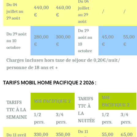
Du 04
Du 04
440,00
460,00
juillet
/
/
juillet au
€
€
au 29
29 août
août
Du 29
Du 29 août
280,00
300,00
45,00
55,00
août au
au 10
€
€
10
€
€
octobre
octobre
Charges incluses hors taxe de séjour de 0,20€/nuit/
personne de 18 ans et +
TARIFS MOBIL HOME PACIFIQUE 2 2026 :
MH
TARIFS
MH PACIFIQUE 2
TARIFS
PACIFIQUE 2
TTC À
TTC À LA
LA
1/2
3/4
1/2
3/4
SEMAINE
NUITÉE
pers.
pers.
pers.
pers.
Du 11
330,00
350,00
55,00
65,00
Du 11 avril