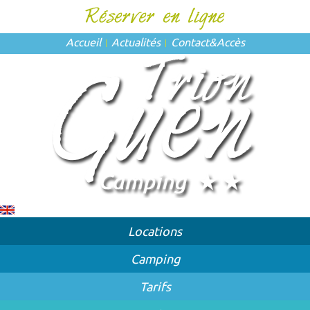
Accueil
Actualités
Contact
&
Accès
Locations
Camping
Tarifs