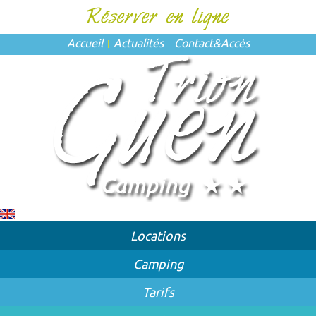
Accueil
Actualités
Contact
&
Accès
Locations
Camping
Tarifs