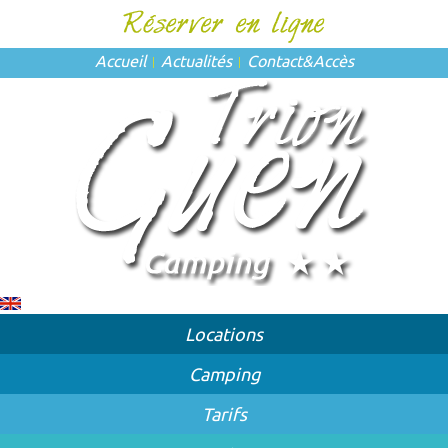
Accueil
Actualités
Contact
&
Accès
Locations
Camping
Tarifs