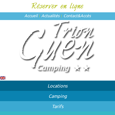
Accueil
Actualités
Contact
&
Accès
Locations
Camping
Tarifs