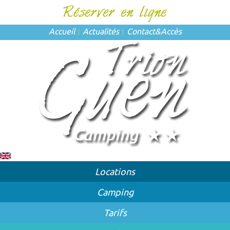
Accueil
Actualités
Contact
&
Accès
Locations
Camping
Tarifs