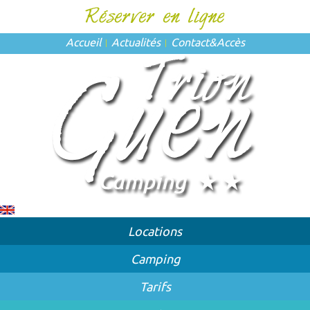
Accueil
Actualités
Contact
&
Accès
Locations
Camping
Tarifs