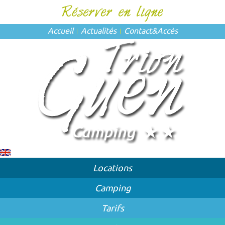
Accueil
Actualités
Contact
&
Accès
Locations
Camping
Tarifs