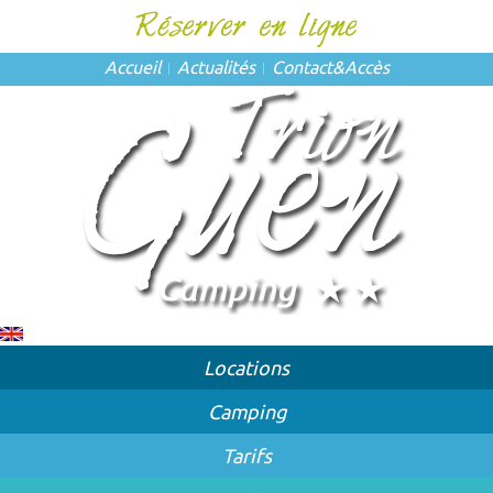
Accueil
Actualités
Contact
&
Accès
Locations
Camping
Tarifs