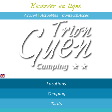
Accueil
Actualités
Contact
&
Accès
Locations
Camping
Tarifs