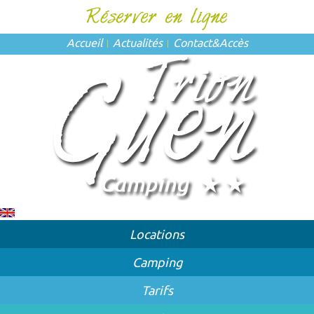
Accueil
Actualités
Contact
&
Accès
Locations
Camping
Tarifs