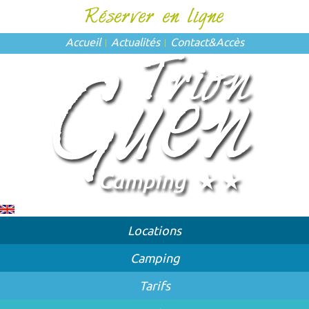
Accueil
Actualités
Contact
&
Accès
Locations
Camping
Tarifs