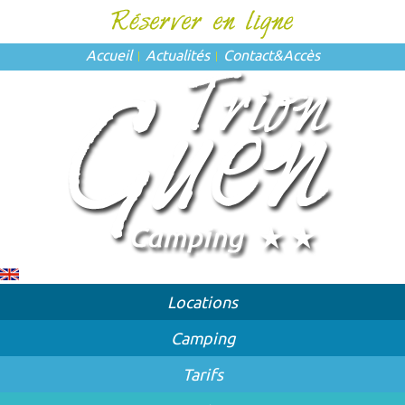
Accueil
Actualités
Contact
&
Accès
Locations
Camping
Tarifs