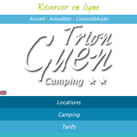
Accueil
Actualités
Contact
&
Accès
Locations
Camping
Tarifs