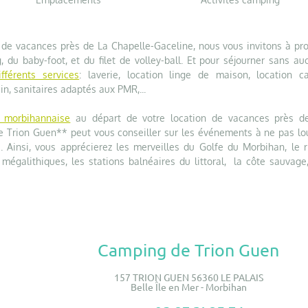
de vacances près de La Chapelle-Gaceline, nous vous invitons à prof
, du baby-foot, et du filet de volley-ball. Et pour séjourner sans au
ifférents services
: laverie, location linge de maison, location ca
in, sanitaires adaptés aux PMR,...
n morbihannaise
au départ de votre location de vacances près d
e Trion Guen** peut vous conseiller sur les événements à ne pas lo
. Ainsi, vous apprécierez les merveilles du Golfe du Morbihan, le r
 mégalithiques, les stations balnéaires du littoral, la côte sauvage,
Camping de Trion Guen
157 TRION GUEN 56360 LE PALAIS
Belle Île en Mer - Morbihan