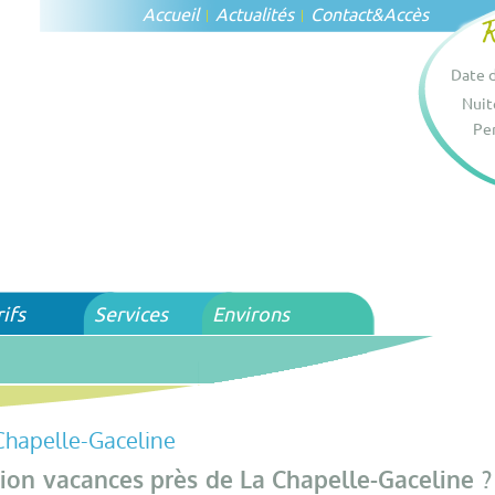
Accueil
Actualités
Contact
&
Accès
Date d
Nuit
Per
rifs
Services
Environs
Chapelle-Gaceline
tion vacances près de La Chapelle-Gaceline ?