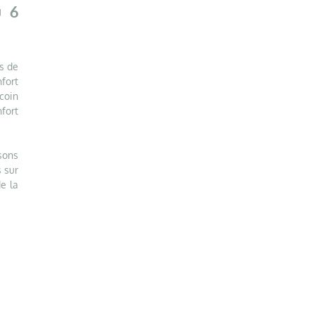
u 6
s de
fort
coin
fort
sons
s sur
e la