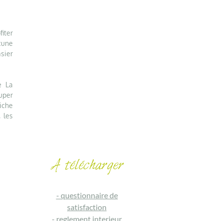
iter
cune
sier
e La
uper
iche
 les
-
questionnaire de
satisfaction
-
reglement interieur