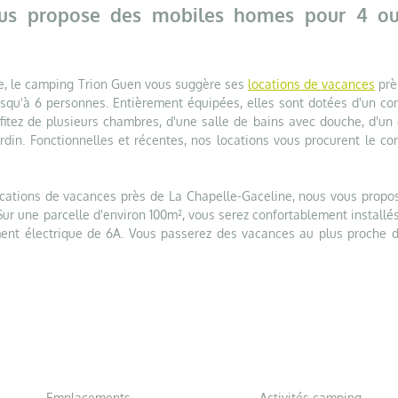
s propose des mobiles homes pour 4 o
le, le camping Trion Guen vous suggère ses
locations de vacances
prè
usqu'à 6 personnes. Entièrement équipées, elles sont dotées d'un con
fitez de plusieurs chambres, d'une salle de bains avec douche, d'un 
rdin. Fonctionnelles et récentes, nos locations vous procurent le con
ocations de vacances près de La Chapelle-Gaceline, nous vous propo
Sur une parcelle d'environ 100m², vous serez confortablement installé
ment électrique de 6A. Vous passerez des vacances au plus proche d
Emplacements
Activités camping