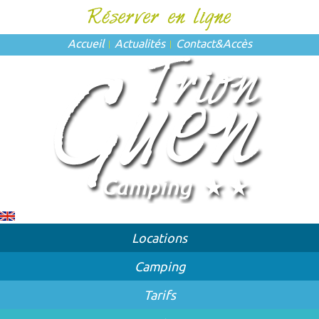
Accueil
Actualités
Contact
&
Accès
Locations
Camping
Tarifs