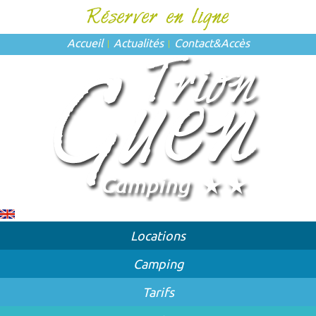
Accueil
Actualités
Contact
&
Accès
Locations
Camping
Tarifs