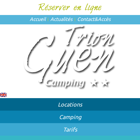
Accueil
Actualités
Contact
&
Accès
Locations
Camping
Tarifs