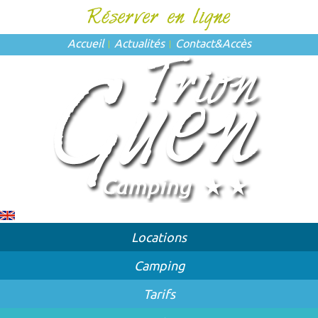
Accueil
Actualités
Contact
&
Accès
Locations
Camping
Tarifs