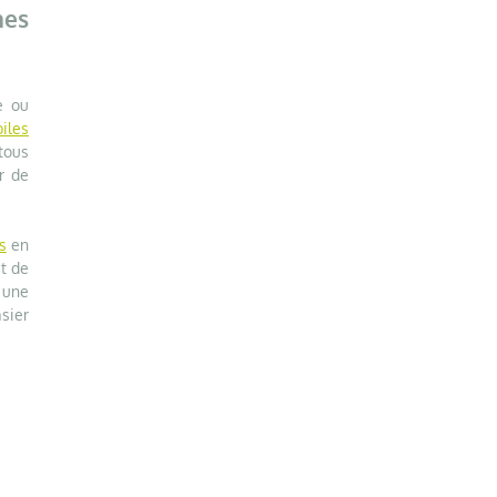
nes
e ou
iles
tous
r de
s
en
et de
z une
sier