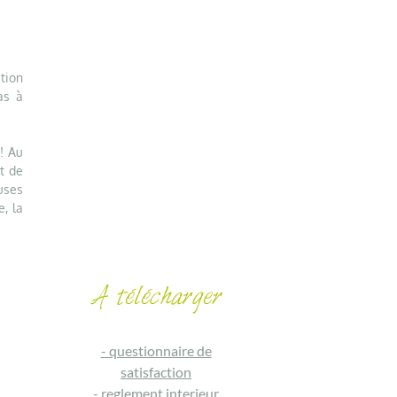
ition
as à
! Au
t de
euses
e, la
-
questionnaire de
satisfaction
-
reglement interieur