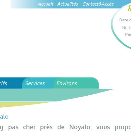
Accueil
Actualités
Contact
&
Accès
Date d
Nuit
Per
rifs
Services
Environs
alo
ng pas cher près de Noyalo, vous prop