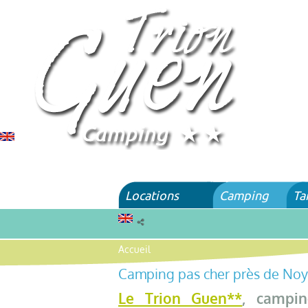
Locations
Camping
Ta
Accueil
Camping pas cher près de Noy
Le Trion Guen**
, campi