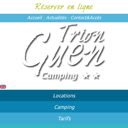
Accueil
Actualités
Contact
&
Accès
Locations
Camping
Tarifs