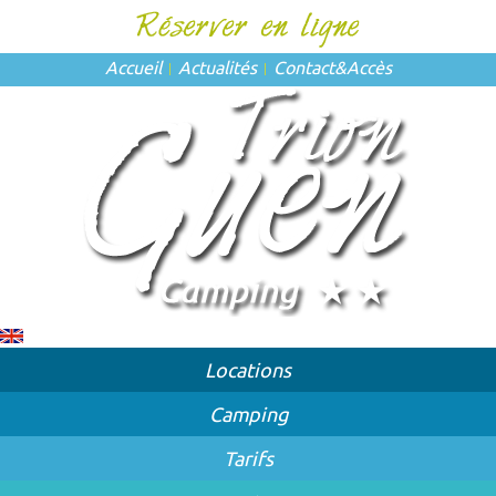
Accueil
Actualités
Contact
&
Accès
Locations
Camping
Tarifs