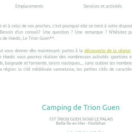
Emplacements
Services et activités
 et à celui de vos proches, c'est pourquoi elle se tient à votre dispos
 Besoin d'un conseil? Une question ? Une remarque ? N'hésitez p
ès de Hœdic, Le Trion Guen**.
eut vous donner dès maintenant: partez à la
découverte de la région
 Hœdic vous pourrez réaliser des nombreuses activités sportives e
s, baignade et farniente, loisirs nautiques,... sans oublier les nombr
a région: la cité médiévale vannetaise, les petites cités de caractèr
Camping de Trion Guen
157 TRION GUEN 56360 LE PALAIS
Belle Île en Mer - Morbihan