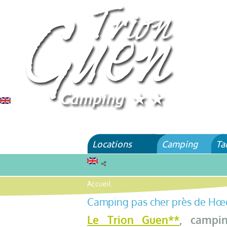
Locations
Camping
Ta
Accueil
Camping pas cher près de Hœ
Le Trion Guen**
, campi