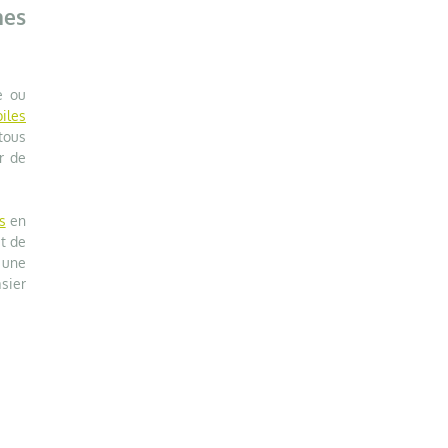
nes
e ou
iles
tous
r de
s
en
et de
z une
sier