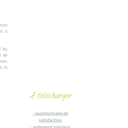
ition
as à
! Au
t de
euses
e, la
-
questionnaire de
satisfaction
-
reglement interieur