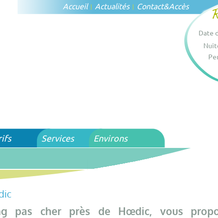
Accueil
Actualités
Contact
&
Accès
Date d
Nuit
Per
rifs
Services
Environs
dic
ng pas cher près de Hœdic, vous prop