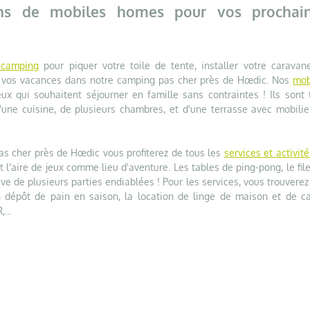
ons de mobiles homes pour vos prochai
 camping
pour piquer votre toile de tente, installer votre caravan
de vos vacances dans notre camping pas cher près de Hœdic. Nos
mob
ux qui souhaitent séjourner en famille sans contraintes ! Ils sont 
'une cuisine, de plusieurs chambres, et d'une terrasse avec mobilie
as cher près de Hœdic vous profiterez de tous les
services et activité
nt l'aire de jeux comme lieu d'aventure. Les tables de ping-pong, le fil
ative de plusieurs parties endiablées ! Pour les services, vous trouvere
un dépôt de pain en saison, la location de linge de maison et de ca
...