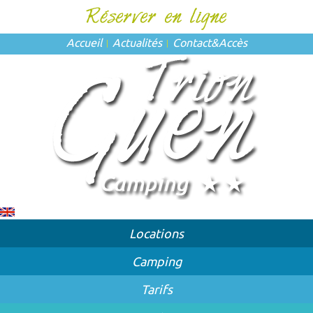
Accueil
Actualités
Contact
&
Accès
Locations
Camping
Tarifs