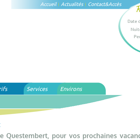
Accueil
Actualités
Contact
&
Accès
Date d
Nuit
Per
rifs
Services
Environs
t
e Questembert, pour vos prochaines vacan