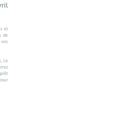
ril
s et
s de
 vos
, Le
rrez
 prêt
 pour