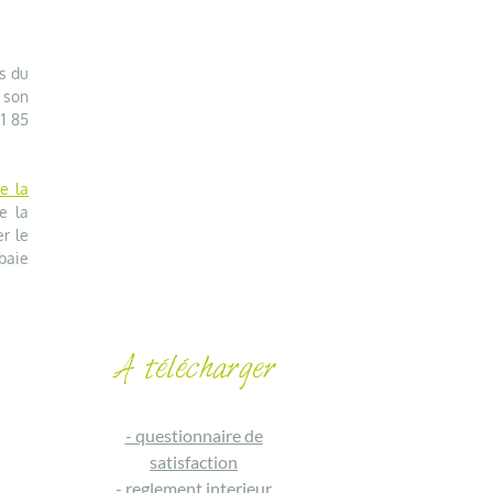
s du
 son
31 85
e la
e la
er le
baie
-
questionnaire de
satisfaction
-
reglement interieur