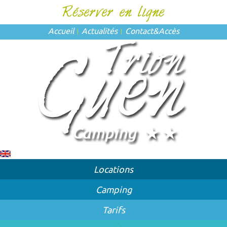
Accueil
Actualités
Contact
&
Accès
Locations
Camping
Tarifs