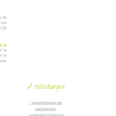
s du
 son
31 85
e la
e la
er le
baie
-
questionnaire de
satisfaction
-
reglement interieur