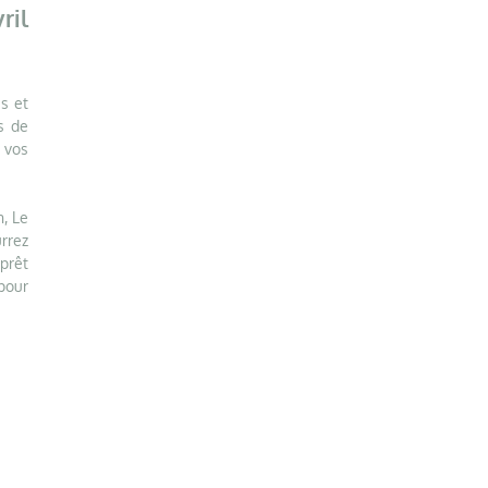
ril
s et
s de
 vos
, Le
rrez
 prêt
 pour