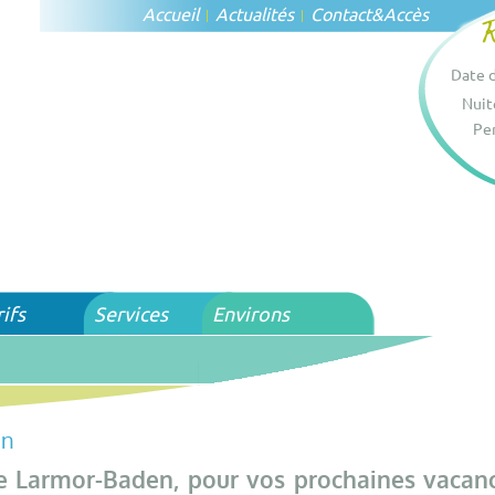
Accueil
Actualités
Contact
&
Accès
Date d
Nuit
Per
rifs
Services
Environs
en
e Larmor-Baden, pour vos prochaines vacan