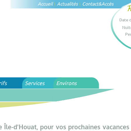
Accueil
Actualités
Contact
&
Accès
Date d
Nuit
Per
rifs
Services
Environs
 Île-d'Houat, pour vos prochaines vacances