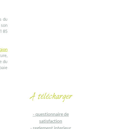
s du
 son
31 85
gion
ure,
fe du
baie
-
questionnaire de
satisfaction
-
reglement interieur