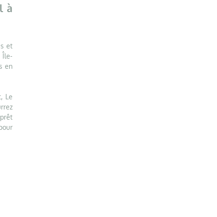
l à
s et
 Île-
s en
, Le
rrez
 prêt
 pour