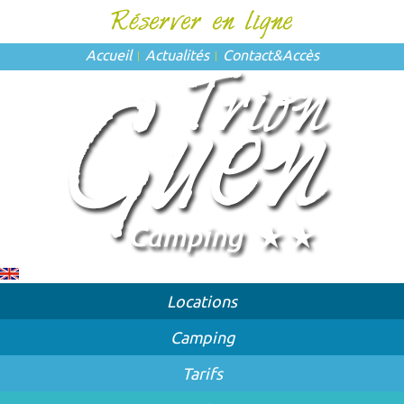
Accueil
Actualités
Contact
&
Accès
Locations
Camping
Tarifs