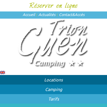
Accueil
Actualités
Contact
&
Accès
Locations
Camping
Tarifs